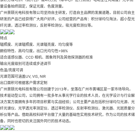
量设备始终固定，保证光度、色度测量。
广州景颐光电科技有限公司坚持自主研发，打造自主品牌的发展道路，目前公司自主
研发的产品已经获得广大用户好评。公司经营的产品有：积分球均匀淘汰、超小型光
纤光谱，透过率检测仪，反射率检测仪，吸光度检测仪等。
特点
辐照度、光谱辐照度、光谱辐亮度、均匀度等
朗伯特性、高均匀度，出口光均匀性>98%
适合遥感仪器、CCD 相机、图象阵列及其他探测器的校准
输出光度级别可连续或步进调节
色温/亮度可调
光谱范围可涵盖UV, VIS, NIR
出口面积可根据客户需求定制
广州景颐光电科技有限公司创建于2013年，坐落在广州市黄埔区是一家市场导向，
技术驱动型公司，公司拥有一批多年从事光学行业的技术人员，在光学设计与行业解
决方案方面拥有多年的项目积累与实战经验；公司主要产品包括积分球均匀光源、光
纤光谱仪、光学透光率测定仪、透过率检测仪、反射率检测仪、激光器、光斑质量分
析仪等产品。借助高校科研平台做了大量的基础性实用技术研究，作为公司的技术储
备，同时也密切的关注国外同行的技术动态。