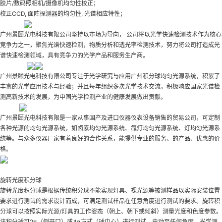
胶片/数码照相机/摄像机均匀性校正；
校正CCD, 面阵探测器的均匀性, 光谱相应特性；
广州景颐光电科技有限公司坚持以市场为导向， 公司将以光学快速检测技术作为核心
竞争力之一，聚焦光谱快速检测，物质分析和透光率检测技术，努力将公司打造成光
谱快速检测领域，具有竞争力的光学产品和服务生产商。
广州景颐光电科技有限公司专注于光学研究与应用
广州积分球均匀光源系统
，积累了
丰富的光学应用技术与经验；并且每年组织多次光学技术交流，积极响应国家光谱检
测高新技术的发展，为中国光学检测产业的健康发展做出贡献。
广州景颐光电科技有限是一家从事国产及进口仪器仪表设备销售的贸易公司，可定制
各种光源的均匀光源系统，如卤素均匀光源系统、氙灯均匀光源系统、灯均匀光源系
统等。与众多仪器厂家有着良好的合作关系，能提供专业的服务、的产品、优惠的价
格。
旋转光度积分球
旋转光度积分球是根据传统积分球不能实现灯具、裸光源等被测样品以实际安装位置
要求进行测试的需求设计而成，可满足测试样品在任意角度进行测试的要求。旋转积
分球可以按照实际光源/灯具的工作姿态（朝上、朝下或倾斜）测量光度和色度参数。
该积分球可2π（侧开口）或4π方式（球中心）进行测试，电动至任何角度，光学测