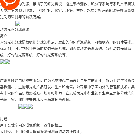
东积分球均匀光源
，推出了光纤光谱仪、透过率检测仪、积分球系统等系列产品解决
方案。专为照明电器、LED行业、化学、环保、生物、水质分析及新能源等领域量身
定制的检测与的解决方案。
均匀光积分球系统
简介：
均匀光积分球是根据积分球的特点开发出的匀化光源系统，可根据客户的具体要求具
体定制，可定制各种光源的均匀光源系统，如卤素均匀光源系统、氙灯均匀光源系
统、灯均匀光源系统、灯均匀光源系统等。
广州景颐光电科技有限公司作为光电核心产品设计与生产的企业，致力于光学分析仪
器检测、、生物等光电产品研发、生产和销售。公司集中了国内外的管理和技术，具
有丰富的产品研发经验及市场开拓能力，立志成为光电行业的企业
珠三角积分球均匀
光源厂家
。我们坚守技术和高标准运营理念。
用途
用于实验室内的成像系统、器件的校正；
大口径、小口径航天遥感遥测探测系统均匀性校正；