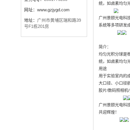
统
，如卤素均匀
网址：
www.gzjygd.com
广州景颐光电科
地址：
广州市黄埔区瑞和路39
系统等多项研发
号F1栋201房
简介：
均匀光积分球是
统
，如卤素均匀
用途
用于实验室内的
大口径、小口径
胶片/数码照相机
广州景颐光电科技
共迎辉煌！