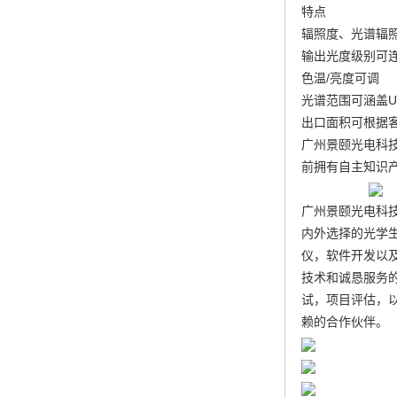
特点
辐照度、光谱辐
输出光度级别可
色温/亮度可调
光谱范围可涵盖UV, 
出口面积可根据
广州景颐光电科
前拥有自主知识
广州景颐光电科
内外选择的光学
仪，软件开发以
技术和诚恳服务
试，项目评估，
赖的合作伙伴。