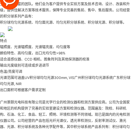
生产经验丰富的团队。他们会为客户提供专业实验方案及技术咨询、设计、改装和升
级，提供佳解决方案等技术服务，保障专业完善的售前、售中、售后服务。公司经营
的积分球系列产品有：
积分球均匀光源系统、均匀面光源、均匀光积分球系统、积分球光源、积分球等。
特点
辐照度、光谱辐照度、光谱辐亮度、均匀度等
朗伯特性、高均匀度，出口光均匀性>98%
适合遥感仪器、CCD 相机、图象阵列及其他探测器的校准
输出光度级别可连续或步进调节
色温/亮度可调
光谱范围可涵盖UV
积分球均匀光源300mm
, VIS
广州积分球均匀光源系统
广东积分球
均匀光源
, NIR
出口面积可根据客户需求定制
广州景颐光电科技有限公司是光学行业的检测仪器和检测方案供应商。公司为全国家
和地区的机构提供了完善的实验室建设方案和检测仪器。范围遍及：院校、科研机
构、石油、化工、食品、轻工、照明、环境检测等不同领域。现已是国内的光电检测
仪器公司。公司经营的产品包括光纤光谱仪，透光率检测仪，反射率测试仪、激光
器、光源、积分球系统及各种光学配件等，其中积分球系统产品系列有：积分球均匀