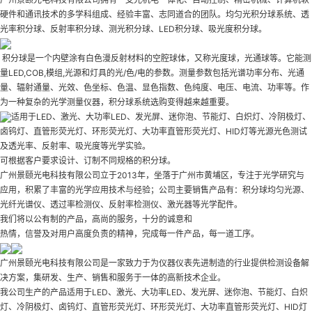
硬件和通讯技术的多学科组成、经验丰富、志同道合的团队。均匀光积分球系统、透
光率积分球、反射率积分球、测光积分球、LED积分球、吸光度积分球。
积分球是一个内壁涂有白色漫反射材料的空腔球体，又称光度球，光通球等。它能测
量LED,COB,模组,光源和灯具的光/色/电的参数。测量参数包括光谱功率分布、光通
量、辐射通量、光效、色坐标、色温、显色指数、色纯度、电压、电流、功率等。作
为一种复杂的光学测量仪器，积分球系统选购变得越来越重要。
适用于LED、激光、大功率LED、发光屏、迷你泡、节能灯、白炽灯、冷阴极灯、
卤钨灯、直管形荧光灯、环形荧光灯、大功率直管形荧光灯、HID灯等光源光色测试
及透光率、反射率、吸光度等光学实验。
可根据客户要求设计、订制不同规格的积分球。
广州景颐光电科技有限公司立于2013年，坐落于广州市黄埔区，专注于光学研究与
应用，积累了丰富的光学应用技术与经验；公司主要销售产品有：积分球均匀光源、
光纤光谱仪、透过率检测仪、反射率检测仪、激光器等光学配件。
我们将以公有制的产品，高尚的服务，十分的诚意和
热情，信誉及对用户高度负责的精神，完成每一件产品，每一道工序。
广州景颐光电科技有限公司是一家致力于为仪器仪表先进制造的行业提供检测设备解
决方案，集研发、生产、销售和服务于一体的高新技术企业。
我公司生产的产品适用于LED、激光、大功率LED、发光屏、迷你泡、节能灯、白炽
灯、冷阴极灯、卤钨灯、直管形荧光灯、环形荧光灯、大功率直管形荧光灯、HID灯