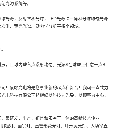
均匀光源系统等。
球光源，反射率积分球，LED光源
珠三角积分球均匀光源
度检测、荧光光谱、动力学分析等多个领域。
件。
层，且球内壁各点漫射均匀。光源S在球壁上任意一点B
空间！景颐光电将是您事业新的起点和舞台！我司一直致力
颐光电科技有限公司将继续以科技为先导、以顾客为中心、
案，集研发、生产、销售和服务于一体的高新技术企业。
冷阴极灯、卤钨灯、直管形荧光灯、环形荧光灯、大功率直