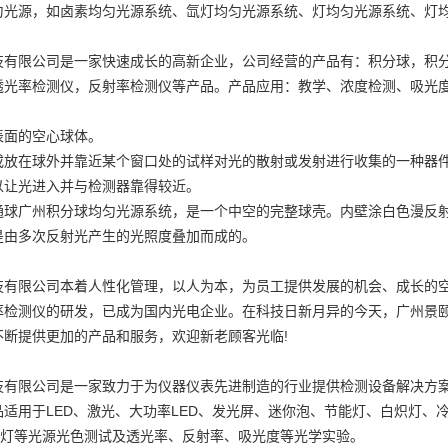
匀光源
，如卤素均匀光源系统、氙灯均匀光源系统、灯均匀光源系统、灯
技有限公司是一家快速成长的高新企业，公司经营的产品有：积分球，积分
透光率检测仪，反射率检测仪等产品。产品应用：教学、浓度检测、吸光
表面的空心球体。
或放在球外并靠近某个窗口处的试样对光的散射或发射进行收集的一种器
以让光进入并与检测器靠得较近。
通球
广州积分球均匀光源系统
，是一个中空的完整球壳。内壁涂白色漫反射
是由多次反射光产生的光照度叠加而成的。
技有限公司本着人性化管理，以人为本，为员工提供发展的机会、成长的
率检测仪的研发，已成为国内光电企业。在科技日新月异的今天，广州景
不断提供更加的产品和服务，欢迎新老顾客光临!
技有限公司是一家致力于为仪器仪表先进制造的行业提供检测设备解决方
品适用于LED、激光、大功率LED、发光屏、迷你泡、节能灯、白炽灯、
D灯等光源光色测试及透光率、反射率、吸光度等光学实验。