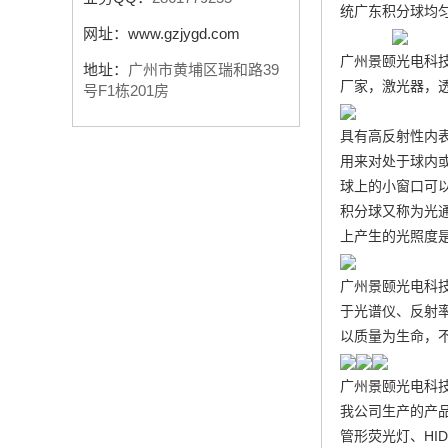
统
广东积分球均
网址：
www.gzjygd.com
广州景颐光电科
地址：
广州市黄埔区瑞和路39
厂家
，激光器，
号F1栋201房
具有高反射性内
用来对处于球内
球上的小窗口可
积分球又称为光
上产生的光照度
广州景颐光电科
于光谱仪、反射
以质量为生命，
广州景颐光电科
我公司生产的产
管形荧光灯、HI